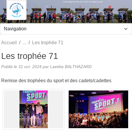
Comité départemental de tir à l'arc de Saône et Loire
Panneau de gestion des cookies
Accueil
Les trophée 71
Les trophée 71
Publié le
31 oct. 2024
par Laetitia BALTHAZARD
Remise des trophées du sport et des cadets/cadettes