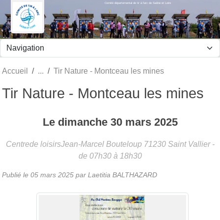
Comité départemental de tir à l'arc de Saône et Loire
Panneau de gestion des cookies
Accueil
Tir Nature - Montceau les mines
Tir Nature - Montceau les mines
Le
dimanche
30
mars
2025
Centrede loisirsJean-Marcel Bouteloup
71230
Saint Vallier
-
de 07h30 à 18h30
Publié le
05 mars 2025
par Laetitia BALTHAZARD