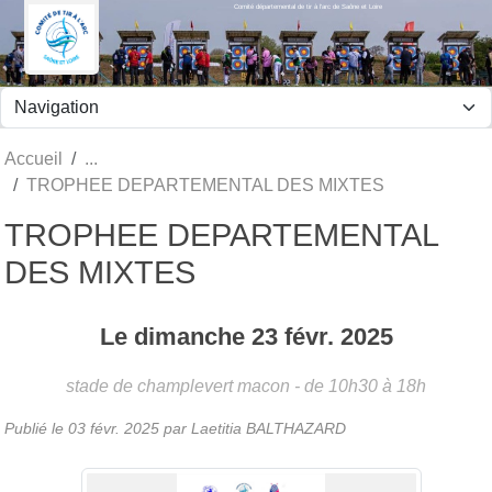
Comité départemental de tir à l'arc de Saône et Loire
Panneau de gestion des cookies
Accueil
TROPHEE DEPARTEMENTAL DES MIXTES
TROPHEE DEPARTEMENTAL
DES MIXTES
Le
dimanche
23
févr.
2025
stade de champlevert
macon
- de 10h30 à 18h
Publié le
03 févr. 2025
par Laetitia BALTHAZARD