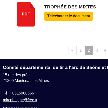
TROPHÉE DES MIXTES
PDF
Télécharger le document
«
1
2
3
4
Comité départemental de tir à l'arc de Saône et 
15 rue des prés
71300
Montceau les Mines
Tél. :
0615980666
mircphilippe@free.fr