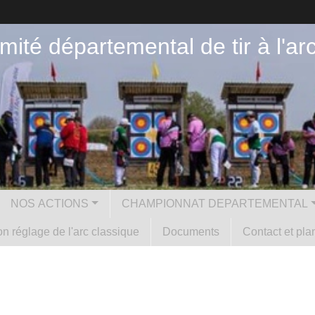
mité départemental de tir à l'ar
NOS ACTIONS
CHAMPIONNAT DEPARTEMENTAL
n réglage de l'arc classique
Documents
Contact et pla